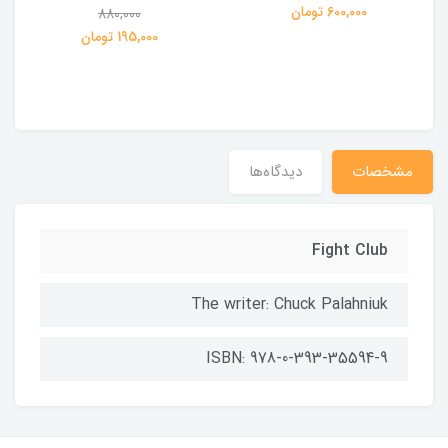
ی
600,000 تومان
880,000
195,000 تومان
مشخصات
دیدگاه‌ها
Fight Club
The writer: Chuck Palahniuk
ISBN: 978-0-393-35594-9