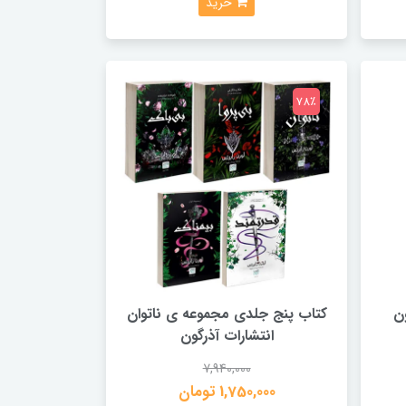
خرید
78٪
ن
کتاب پنج جلدی مجموعه ی ناتوان
انتشارات آذرگون
7,940,000
1,750,000 تومان