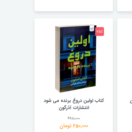
75٪
ن
کتاب اولین دروغ برنده می شود
انتشارات آذرگون
998,000
250,000 تومان