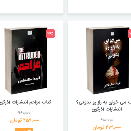
74٪
ب می خوای یه راز رو بدونی؟
کتاب مزاحم انتشارات آذرگو
انتشارات آذرگون
980,000
259,000 تومان
980,000
279,000 تومان