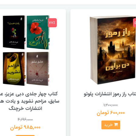
77٪
تاب راز رموز انتشارات پلوتو
کتاب چهار جلدی دبی عزیز، 
سابق، مزاحم نشوید و یادت 
1,200,000
انتشارات خرچنگ
600,000 تومان
4,196,000
خرید
985,000 تومان