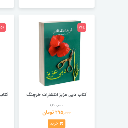
75٪
76٪
کتاب دبی عزیز انتشارات خرچنگ
کتاب
1,200,000
295,000 تومان
خرید