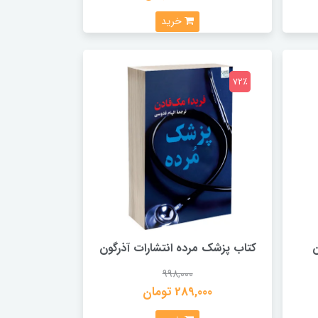
خرید
72٪
ن
کتاب پزشک مرده انتشارات آذرگون
998,000
289,000 تومان