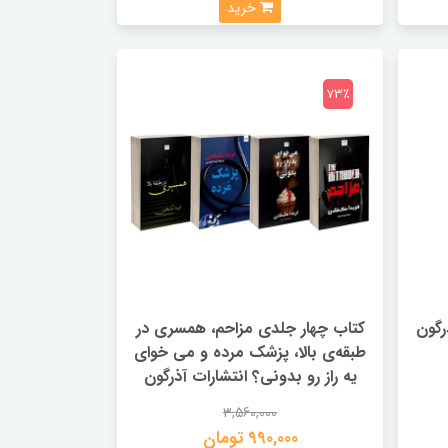
خرید
73٪
رگون
کتاب چهار جلدی مزاحم، همسری در
طبقه‌ی بالا، پزشک مرده و می خوای
یه راز رو بدونی؟ انتشارات آذرگون
3,560,000
990,000 تومان