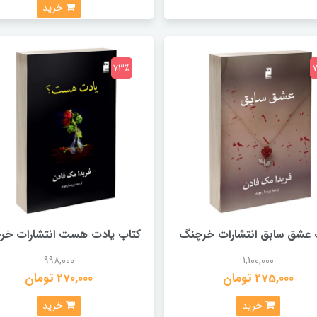
خرید
73٪
 عشق سابق انتشارات خرچنگ
کتاب یادت هست انتشارات خر
998,000
1,100,000
275,000 تومان
270,000 تومان
خرید
خرید