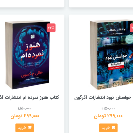
74٪
حواسش نبود انتشارات آذرگون
کتاب هنوز نمرده ام انتشارات آذ
1,150,000
1,150,000
299,000 تومان
299,000 تومان
خرید
خرید