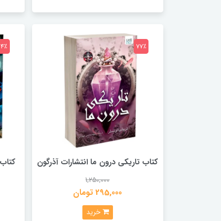
74٪
77٪
کتاب تاریکی درون ما انتشارات آذرگون
کتاب 
1,250,000
295,000 تومان
خرید