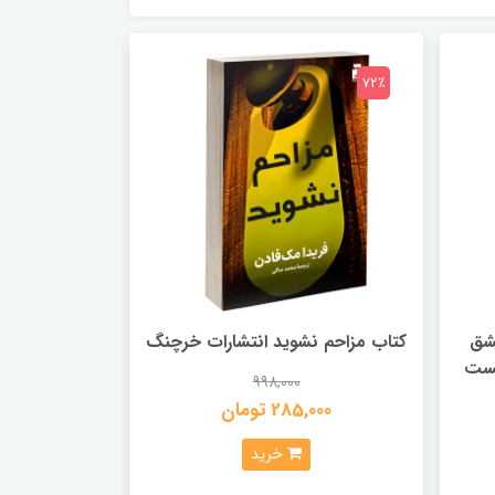
72٪
عشق
کتاب مزاحم نشوید انتشارات خرچنگ
هست
998,000
285,000 تومان
خرید