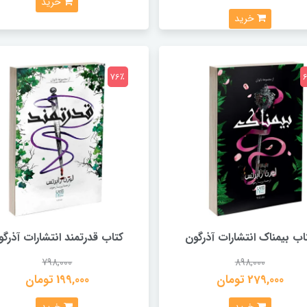
خرید
خرید
76٪
اب بیمناک انتشارات آذرگون
کتاب قدرتمند انتشارات آذرگو
798,000
898,000
279,000 تومان
199,000 تومان