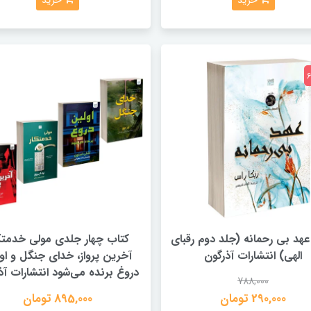
خرید
خرید
عهد بی رحمانه (جلد دوم رقبای
کتاب چهار جلدی مولی خدمتکا
الهی) انتشارات آذرگون
آخرین پرواز، خدای جنگل و او
دروغ برنده می‌شود انتشارات آذ
788,000
290,000 تومان
895,000 تومان