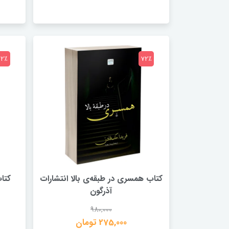
72٪
72٪
کتاب همسری در طبقه‌ی بالا انتشارات
کتا
آذرگون
980,000
275,000 تومان