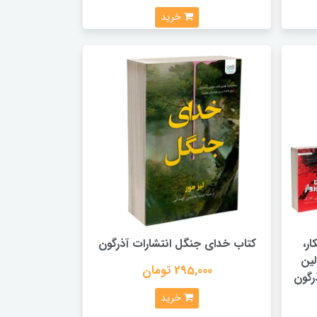
خرید
ر،
کتاب خدای جنگل انتشارات آذرگون
لین
295,000 تومان
رگون
خرید