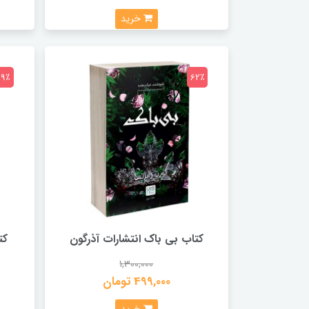
خرید
69٪
62٪
کتاب بی باک انتشارات آذرگون
کت
1,300,000
499,000 تومان