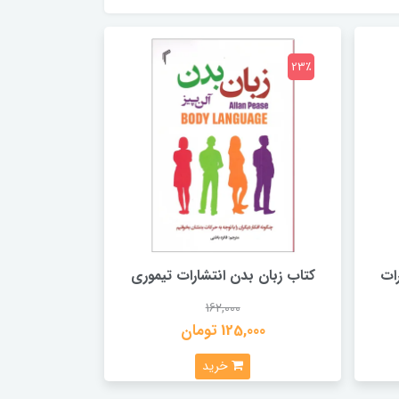
23٪
ات
کتاب زبان بدن انتشارات تیموری
162,000
125,000 تومان
خرید