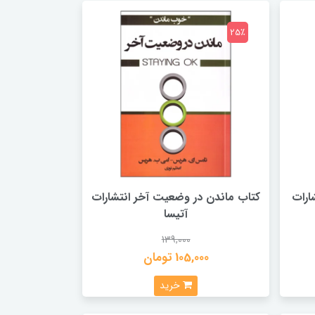
25٪
ارات
کتاب ماندن در وضعيت آخر انتشارات
آتیسا
139,000
105,000 تومان
خرید