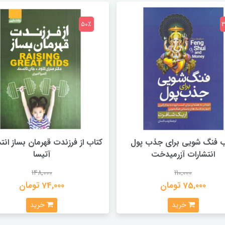
50٪
 فنگ‌ شویی‌ برای‌ جذب‌ پول
کتاب از فرزندت قهرمان بساز انت
انتشارات‌ آزرمیدخت
آتیسا
148,000
110,000
75,000 تومان
74,000 تومان
خرید
خرید