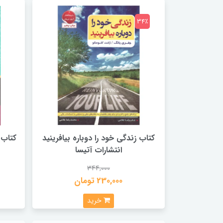
34٪
کتاب زندگی خود را دوباره بیافرینید
کتاب 
انتشارات آتیسا
344,000
230,000 تومان
خرید