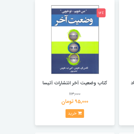
16٪
د
کتاب وضعیت آخر انتشارات آتیسا
113,000
95,000 تومان
خرید