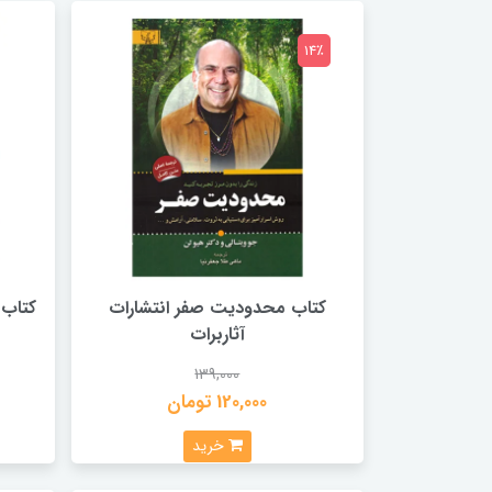
14٪
کتاب محدودیت صفر انتشارات
کتاب 
آثاربرات
139,000
120,000 تومان
خرید