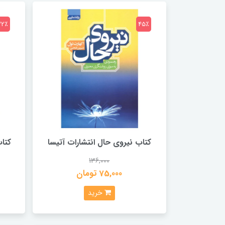
32٪
45٪
کتاب نیروی‌ حال انتشارات‌ آتیسا
کتاب
136,000
75,000 تومان
خرید