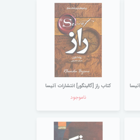
تیسا
کتاب راز [گالینگور] انتشارات آتیسا
ناموجود