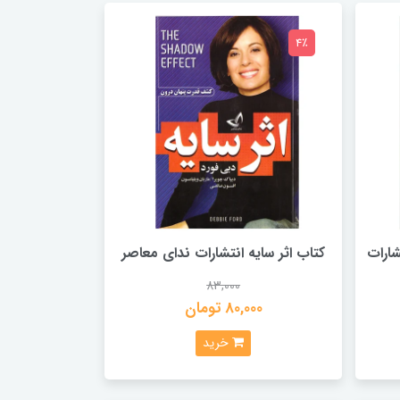
4٪
شارات
کتاب اثر سایه انتشارات ندای معاصر
83,000
80,000 تومان
خرید