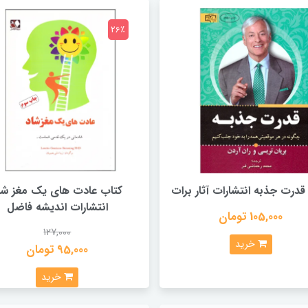
26٪
قدرت جذبه انتشارات آثار برات
کتاب عادت های یک مغز شا
انتشارات اندیشه فاضل
105,000 تومان
127,000
خرید
95,000 تومان
خرید