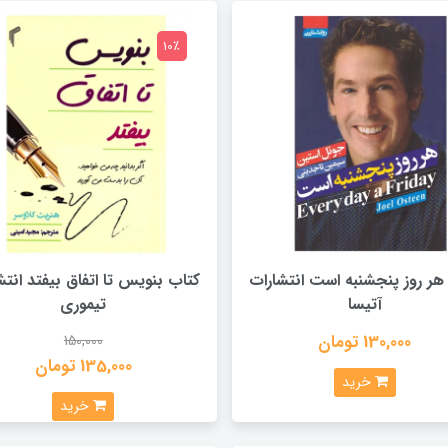
10٪
هر روز پنجشنبه است انتشارات‌
کتاب بنویس تا اتفاق بیفتد انتش
آتیسا
تیموری
130,000 تومان
150,000
135,000 تومان
خرید
خرید