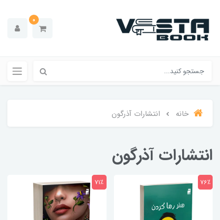
0
خانه
انتشارات آذرگون
انتشارات آذرگون
71٪
76٪