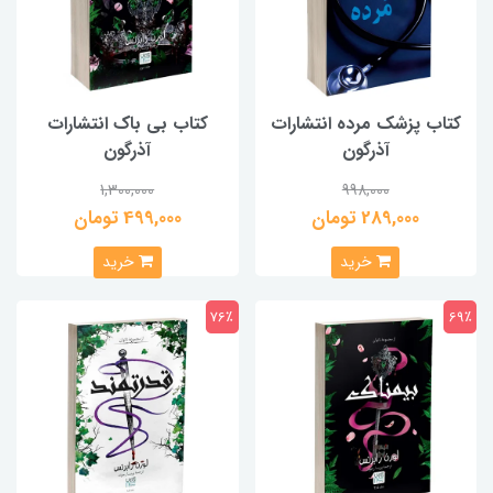
کتاب پزشک مرده انتشارات
کتاب بی باک انتشارات
آذرگون
آذرگون
1,300,000
998,000
289,000 تومان
499,000 تومان
خرید
خرید
76٪
69٪