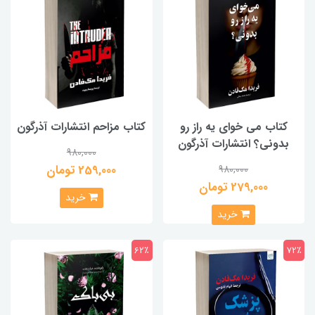
کتاب می خوای یه راز رو
کتاب مزاحم انتشارات آذرگون
بدونی؟ انتشارات آذرگون
980,000
259,000 تومان
980,000
279,000 تومان
خرید
خرید
62٪
72٪