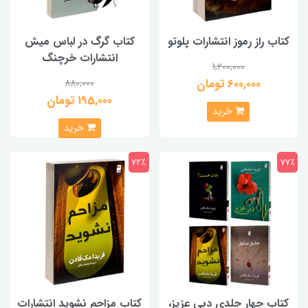
کتاب راز رموز انتشارات پلوتو
کتاب گرگ در لباس میش
انتشارات خرچنگ
1,200,000
600,000 تومان
880,000
195,000 تومان
خرید
خرید
72٪
77٪
کتاب چهار جلدی دبی عزیز،
کتاب مزاحم نشوید انتشارات