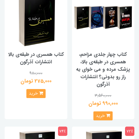
کتاب چهار جلدی مزاحم،
کتاب همسری در طبقه‌ی بالا
همسری در طبقه‌ی بالا،
انتشارات آذرگون
پزشک مرده و می خوای یه
980,000
راز رو بدونی؟ انتشارات
275,000 تومان
آذرگون
خرید
3,560,000
990,000 تومان
خرید
74٪
72٪