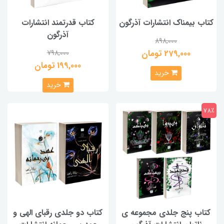
کتاب بیمناک انتشارات آذرگون
کتاب قدرتمند انتشارات
آذرگون
898,000
279,000 تومان
798,000
199,000 تومان
خرید
خرید
78٪
کتاب پنج جلدی مجموعه ی
کتاب دو جلدی رقبای الهی و