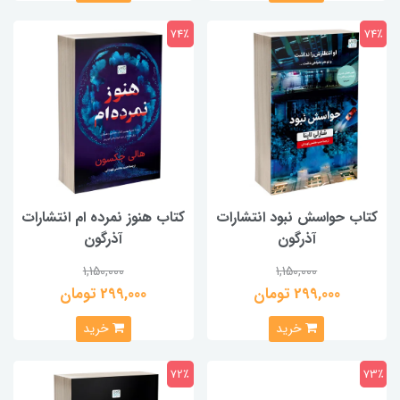
74٪
74٪
کتاب حواسش نبود انتشارات
کتاب هنوز نمرده ام انتشارات
آذرگون
آذرگون
1,150,000
1,150,000
299,000 تومان
299,000 تومان
خرید
خرید
72٪
73٪