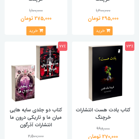
1,100,000
1,200,000
295,000 تومان
275,000 تومان
خرید
خرید
77٪
73٪
کتاب یادت هست انتشارات
کتاب دو جلدی سایه هایی
خرچنگ
میان ما و تاریکی درون ما
انتشارات آذرگون
998,000
270,000 تومان
2,500,000