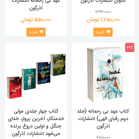
ناتوان انتشارات آذرگون
عهد بی رحمانه انتشارات
آذرگون
7,940,000
1,750,000 تومان
550,000 تومان
خرید
خرید
64٪
کتاب عهد بی رحمانه (جلد
کتاب چهار جلدی مولی
دوم رقبای الهی) انتشارات
خدمتکار، آخرین پرواز، خدای
آذرگون
جنگل و اولین دروغ برنده
می‌شود انتشارات آذرگون
788,000