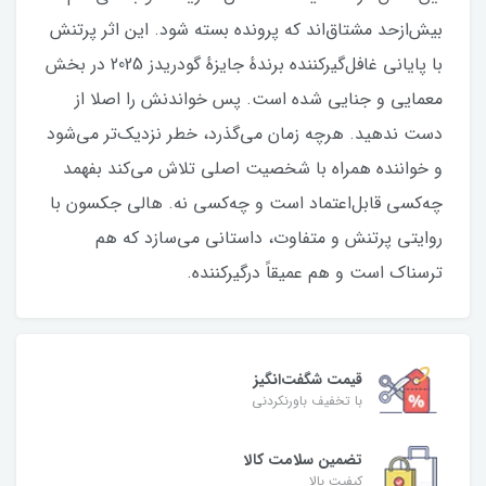
بيش‌ازحد مشتاق‌اند كه پرونده بسته شود. اين اثر پرتنش
با پايانى غافل‌گیركننده برندهٔ جايزهٔ گودريدز 2025 در بخش
معمايى و جنايى شده است. پس خواندنش را اصلا از
دست ندهيد. هرچه زمان مى‌گذرد، خطر نزديک‌تر مى‌شود
و خواننده همراه با شخصيت اصلى تلاش مى‌كند بفهمد
چه‌كسى قابل‌اعتماد است و چه‌كسى نه. هالى جكسون با
روايتى پرتنش و متفاوت، داستانى مى‌سازد كه هم
ترسناک است و هم عميقاً درگیر‌کننده‌.
قیمت شگفت‌انگیز
با تخفیف باورنکردنی
تضمین سلامت کالا
کیفیت بالا