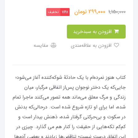
299,000
تومان
1,150,000
تخفیف
74٪
افزودن به سبدخرید
افزودن به علاقه‌مندی
مقایسه
كتاب هنوز نمرده‌ام با يک حادثهٔ شوكه‌كننده آغاز مى‌شود؛
جايى‌كه يک دختر نوجوان پس‌از اتفاقى مرگبار، ميان
زندگی و مرگ معلق مى‌ماند.همه تصور مى‌كنند ماجرا تمام
شده، اما براى او تازه شروع شده است. درحالى‌كه بدنش
در سكوت و بى‌حركتى گرفتار شده، ذهنش بيدار است و
كم‌کم تكه‌هايى از حقيقت را كنار هم مى گذارد. چيزى در
اين اتفاق درست نيست؛ تناقض‌ها زيادند و بعضى آدم‌ها