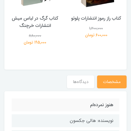
کتاب راز رموز انتشارات پلوتو
کتاب گرگ در لباس میش
انتشارات خرچنگ
1,200,000
ی
600,000 تومان
880,000
195,000 تومان
مشخصات
دیدگاه‌ها
هنوز نمرده‌ام
نویسنده: هالی جکسون