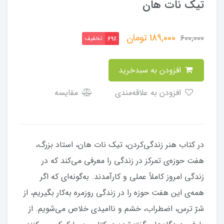
تیک نات هان
189,000
تومان
600,000
تخفیف
69٪
افزودن به سبدخرید
افزودن به علاقه‌مندی
مقایسه
در كتاب هنر زندگى‌كردن، تيک نات هان، استاد بزرگ،
هفت حوزه‌ی تمركز در زندگى را معرفى مى‌كند كه در
زندگى امروز كاملاً عملى و كارآمدند. به‌گونه‌اى كه اگر
همه‌ی اين هفت حوزه را در زندگی روزمره به‌كار بگیريم، از
شرّ ترس، اضطراب، خشم و نااميدى خلاص مى‌شويم. از