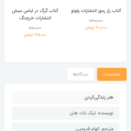
کتاب راز رموز انتشارات پلوتو
کتاب گرگ در لباس میش
انتشارات خرچنگ
1,200,000
ی
600,000 تومان
880,000
195,000 تومان
مشخصات
دیدگاه‌ها
هنر زندگی‌کردن
نویسنده: تیک نات هان
مترجم: الهام قدوسی