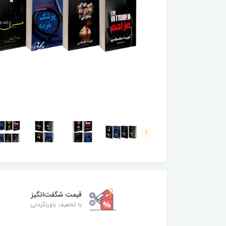
قیمت شگفت‌انگیز
با تخفیف باورنکردنی