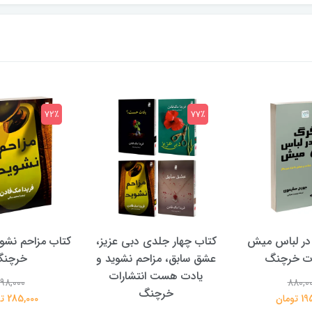
72٪
77٪
در لباس میش
کتاب چهار جلدی دبی عزیز،
کتاب مزاحم نشوی
ات خرچنگ
عشق سابق، مزاحم نشوید و
خرچن
یادت هست انتشارات
98,000
880,0
خرچنگ
تومان
285,000 تومان