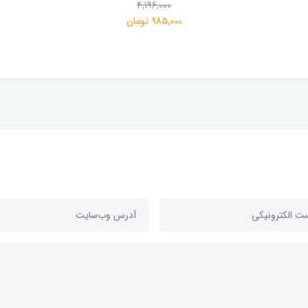
4,196,000
985,000 تومان