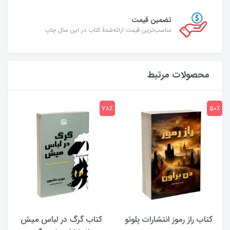
تضمین قیمت
مناسب‌ترین قیمت ارائه‌شدۀ کتاب در این سال چاپ
محصولات مرتبط
7٪
78٪
50٪
کتاب راز رموز انتشارات پلوتو
کتاب گرگ در لباس میش