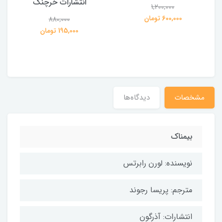
انتشارات خرچنگ
1,200,000
ی
600,000 تومان
880,000
195,000 تومان
مشخصات
دیدگاه‌ها
بیمناک
نویسنده: لورن رابرتس
مترجم: پریسا رجوند
انتشارات: آذرگون