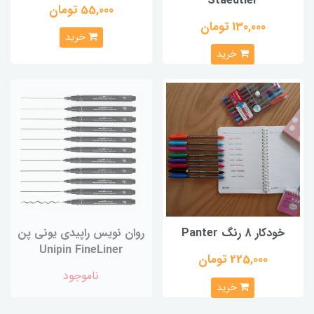
Staedtler
55,000 تومان
130,000 تومان
خرید
خرید
خودکار 8 رنگ Panter
روان نویس راپیدی یونی پن
Unipin FineLiner
225,000 تومان
ناموجود
خرید