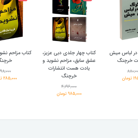
در لباس میش
کتاب چهار جلدی دبی عزیز،
کتاب مزاحم نشوی
ات خرچنگ
عشق سابق، مزاحم نشوید و
خرچن
یادت هست انتشارات
98,000
880,0
خرچنگ
تومان
285,000 تومان
4,196,000
985,000 تومان