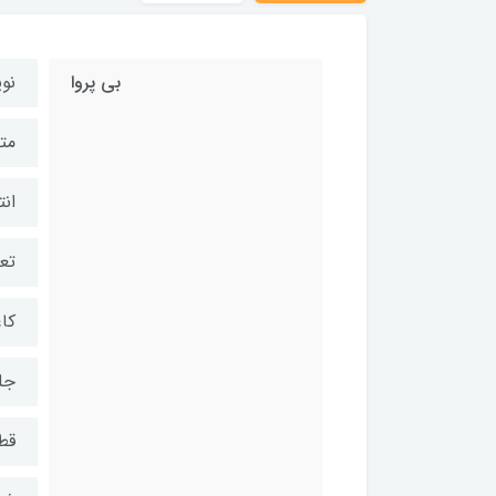
بی پروا
نو
مت
انت
تعد
کاغ
جل
قط