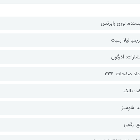
یسنده: لورن رابرتس
رجم: لیلا رعیت
شارات: آذرگون
اد صفحات: 332
ذ: بالک
د: شومیز
ع: رقعی