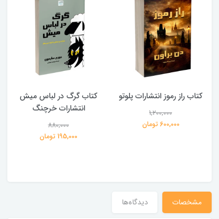
کتاب راز رموز انتشارات پلوتو
کتاب گرگ در لباس میش
انتشارات خرچنگ
1,200,000
ی
600,000 تومان
880,000
195,000 تومان
مشخصات
دیدگاه‌ها