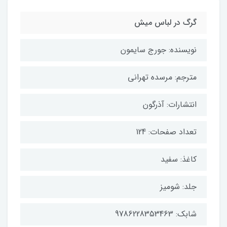
گرگ در لباس میش
نویسنده: جورج سایمون
مترجم: مرسده تهرانی
انتشارات: آذرگون
تعداد صفحات: 124
کاغذ: سفید
جلد: شومیز
شابک: 9786228353463