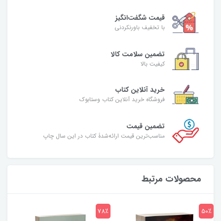
قیمت شگفت‌انگیز
با تخفیف باورنکردنی
تضمین سلامت کالا
کیفیت بالا
خرید آنلاین کتاب
فروشگاه خرید آنلاین کتاب وستابوک
تضمین قیمت
مناسب‌ترین قیمت ارائه‌شدۀ کتاب در این سال چاپ
محصولات مرتبط
7٪
78٪
50٪