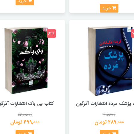
خرید
خرید
62٪
 پزشک مرده انتشارات آذرگون
کتاب بی باک انتشارات آذرگو
1,300,000
998,000
289,000 تومان
499,000 تومان