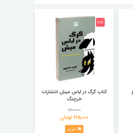
78٪
کتاب گرگ در لباس میش انتشارات
خرچنگ
880,000
195,000 تومان
خرید