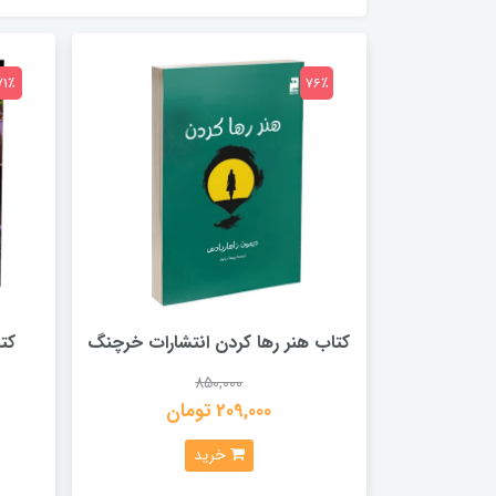
71٪
76٪
کتاب هنر رها کردن انتشارات خرچنگ
کت
850,000
209,000 تومان
خرید