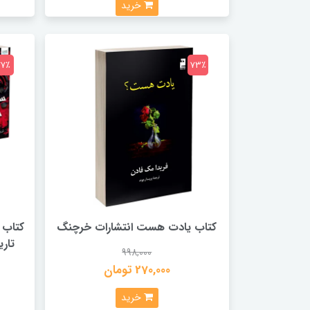
خرید
77٪
73٪
کتاب یادت هست انتشارات خرچنگ
کتاب 
تار
998,000
270,000 تومان
خرید