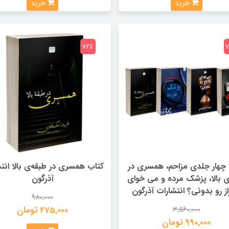
خرید
خرید
72٪
چهار جلدی مزاحم، همسری در
کتاب همسری در طبقه‌ی بالا انت
ی بالا، پزشک مرده و می خوای
آذرگون
از رو بدونی؟ انتشارات آذرگون
980,000
275,000 تومان
3,560,000
990,000 تومان