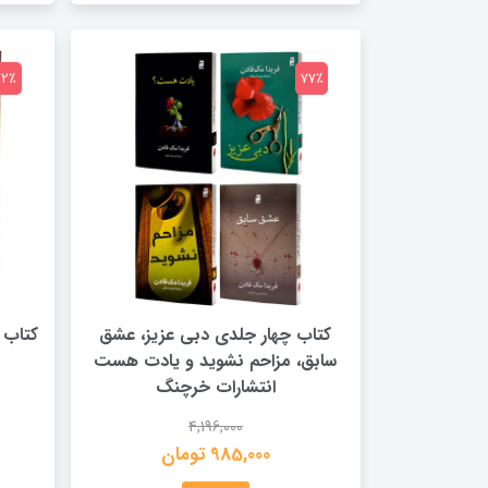
72٪
77٪
کتاب چهار جلدی دبی عزیز، عشق
کتاب 
سابق، مزاحم نشوید و یادت هست
انتشارات خرچنگ
4,196,000
985,000 تومان