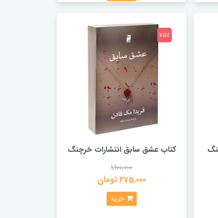
75٪
نگ
کتاب عشق سابق انتشارات خرچنگ
1,100,000
275,000 تومان
خرید