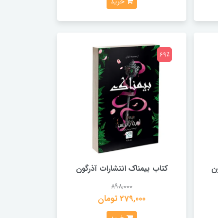
خرید
69٪
ن
کتاب بیمناک انتشارات آذرگون
898,000
279,000 تومان