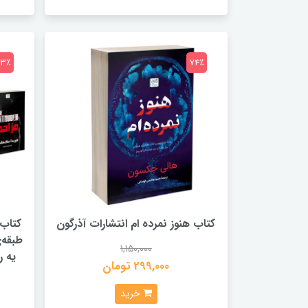
73٪
74٪
کتاب هنوز نمرده ام انتشارات آذرگون
کتاب 
طبقه‌
1,150,000
یه ر
299,000 تومان
خرید