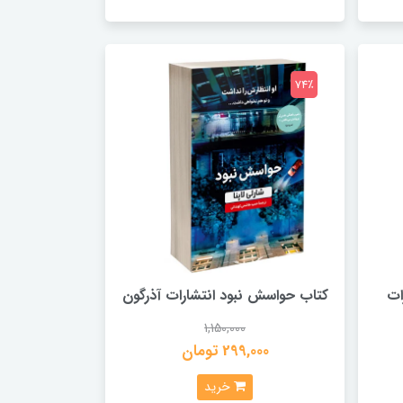
74٪
ات
کتاب حواسش نبود انتشارات آذرگون
1,150,000
299,000 تومان
خرید