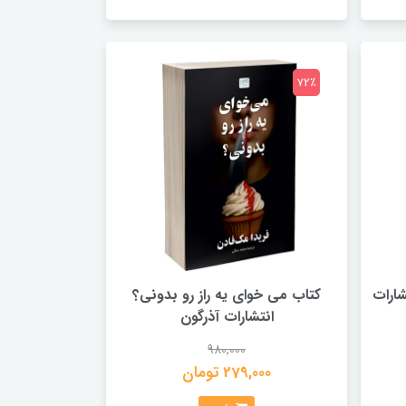
72٪
شارات
کتاب می خوای یه راز رو بدونی؟
انتشارات آذرگون
980,000
279,000 تومان