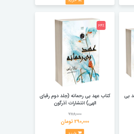
خرید
64٪
د بی
کتاب عهد بی رحمانه (جلد دوم رقبای
الهی) انتشارات آذرگون
788,000
290,000 تومان
خرید