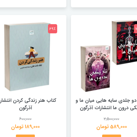
69٪
دو جلدی سایه هایی میان ما و
کتاب هنر زندگی کردن انتشار
یکی درون ما انتشارات آذرگون
آذرگون
600,000
2,500,000
589,000 تومان
189,000 تومان