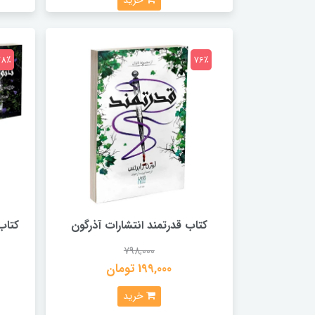
خرید
78٪
76٪
کتاب قدرتمند انتشارات آذرگون
کتاب
798,000
199,000 تومان
خرید