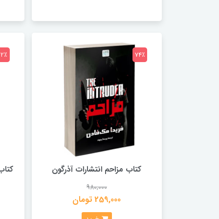
72٪
74٪
کتاب مزاحم انتشارات آذرگون
کتاب
980,000
259,000 تومان