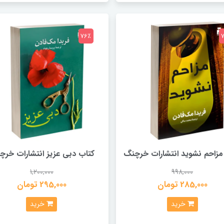
76٪
مزاحم نشوید انتشارات خرچنگ
کتاب دبی عزیز انتشارات خرچ
1,200,000
998,000
285,000 تومان
295,000 تومان
خرید
خرید