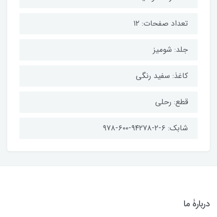
تعداد صفحات: ۱۲
جلد: شومیز
کاغذ: سفید رنگی
قطع: رحلی
شابک: ۶-۲-۹۴۲۷۸-۶۰۰-۹۷۸
دربارۀ ما