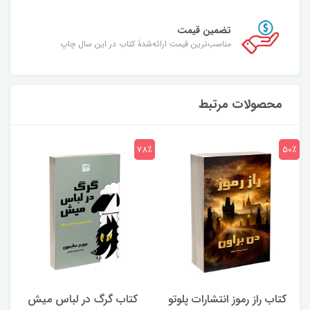
تضمین قیمت
مناسب‌ترین قیمت ارائه‌شدۀ کتاب در این سال چاپ
محصولات مرتبط
7٪
78٪
50٪
کتاب راز رموز انتشارات پلوتو
کتاب گرگ در لباس میش