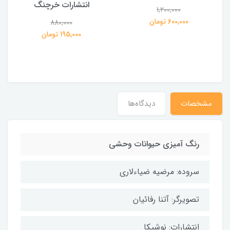
انتشارات خرچنگ
1,200,000
ی
600,000 تومان
880,000
195,000 تومان
مشخصات
دیدگاه‌ها
رنگ آمیزی حیوانات وحشی
سروده: مرضیه ضیاءلاری
تصویرگر: آتنا رفائیان
انتشارات: نوشیکا