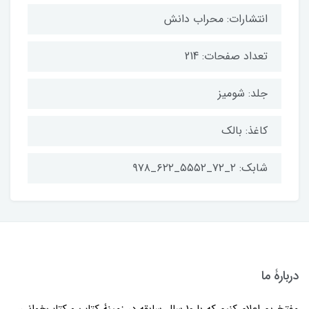
انتشارات: محراب دانش
تعداد صفحات: 214
جلد: شومیز
کاغذ: بالک
شابک: ۲_۷۲_۵۵۵۲_۶۲۲_۹۷۸
دربارۀ ما