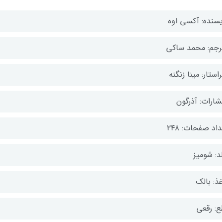
یسنده: آکسی اوه
رجم: محمد ساکی
استار: مینا زنگنه
شارات: آذرگون
اد صفحات: ۲۴۸
د: شومیز
ذ: بالک
ع: رقعی