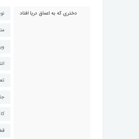
دختری که به اعماق دریا افتاد
نو
مت
ویر
انت
تعد
جل
کاغ
قط