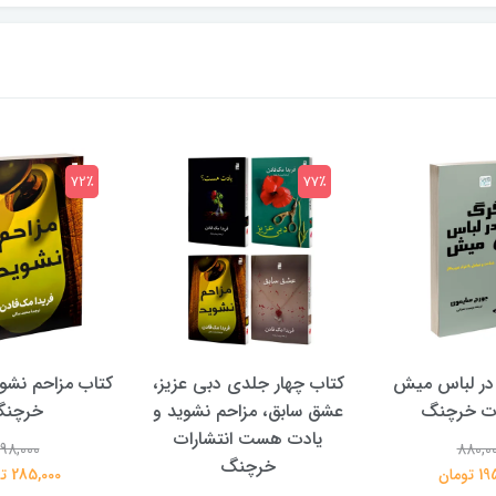
72٪
77٪
در لباس میش
کتاب چهار جلدی دبی عزیز،
کتاب مزاحم نشوی
ات خرچنگ
عشق سابق، مزاحم نشوید و
خرچن
یادت هست انتشارات
98,000
880,0
خرچنگ
تومان
285,000 تومان