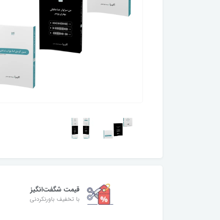
قیمت شگفت‌انگیز
با تخفیف باورنکردنی