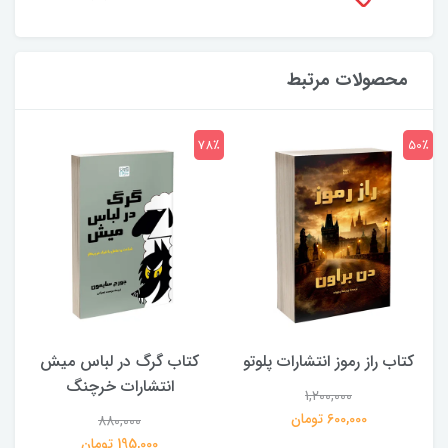
محصولات مرتبط
7٪
78٪
50٪
کتاب راز رموز انتشارات پلوتو
کتاب گرگ در لباس میش
انتشارات خرچنگ
1,200,000
ی
600,000 تومان
880,000
195,000 تومان