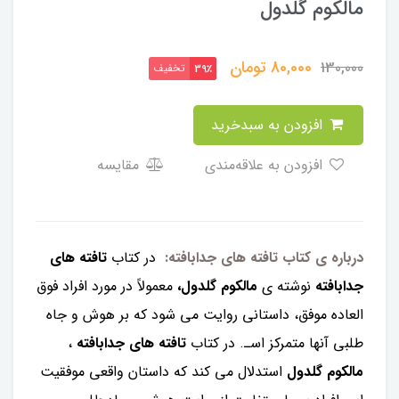
مالکوم‌ گلدول
80,000
تومان
130,000
تخفیف
39٪
افزودن به سبدخرید
افزودن به علاقه‌مندی
مقایسه
درباره ی کتاب تافته های جدابافته:
در کتاب
تافته های
جدابافته
نوشته ی
مالکوم گلدول،
معمولاً در مورد افراد فوق
العاده موفق، داستانی روایت می شود که بر هوش و جاه
طلبی آنها متمركز اسـ. در کتاب
تافته های جدابافته
،
مالکوم گلدول
استدلال می کند که داستان واقعی موفقیت