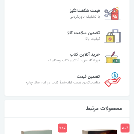
قیمت شگفت‌انگیز
با تخفیف باورنکردنی
تضمین سلامت کالا
کیفیت بالا
خرید آنلاین کتاب
فروشگاه خرید آنلاین کتاب وستابوک
تضمین قیمت
مناسب‌ترین قیمت ارائه‌شدۀ کتاب در این سال چاپ
محصولات مرتبط
7٪
78٪
50٪