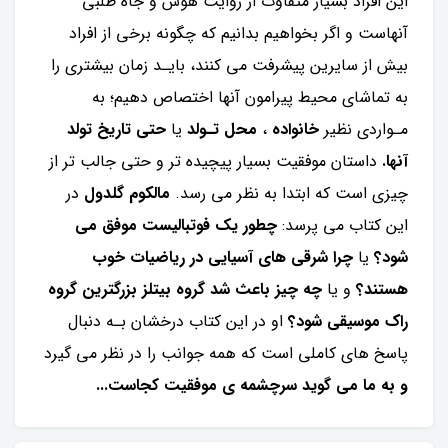
این افراد بسیار متفاوت از روایت هوش و جاه طلبی
آنهاست و اگر بخواهیم بدانیم که چگونه برخی از افراد
بیش از سایرین پیشرفت می کنند، بایـد زمان بیشتری را
به تماشای محیط پیرامون آنها اختصاص دهیم؛ به
مـواردی نظیر
خانواده
،
محل تـولد
يا
حتى تاريخ تولد
آنها.
داستان موفقیت بسیار پیچیده تر و حتی جالب تر از
چیزی است که ابتدا به نظر می رسد.
مالکوم گلدول
در
این کتاب می پرسد:
چطور یک فوتبالیست موفق می
شود؟
یا
چرا شرقی های آسیایی در ریاضیات خوب
هستند؟
و یا
چه چیز باعث شد گروه بیتلز بزرگترین گروه
راک موسیقی شود؟
او در این کتاب درخشان بـه دنبال
پاسخ های کاملی است که همه جوانب را در نظر می گیرد
و به ما می گوید سرچشمه ی موفقیت کجاست...