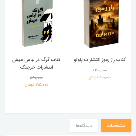
کتاب راز رموز انتشارات پلوتو
کتاب گرگ در لباس میش
انتشارات خرچنگ
1,200,000
ی
600,000 تومان
880,000
195,000 تومان
مشخصات
دیدگاه‌ها