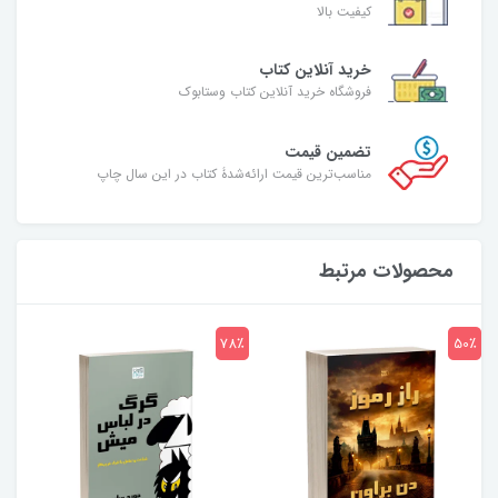
کیفیت بالا
خرید آنلاین کتاب
فروشگاه خرید آنلاین کتاب وستابوک
تضمین قیمت
مناسب‌ترین قیمت ارائه‌شدۀ کتاب در این سال چاپ
محصولات مرتبط
7٪
78٪
50٪