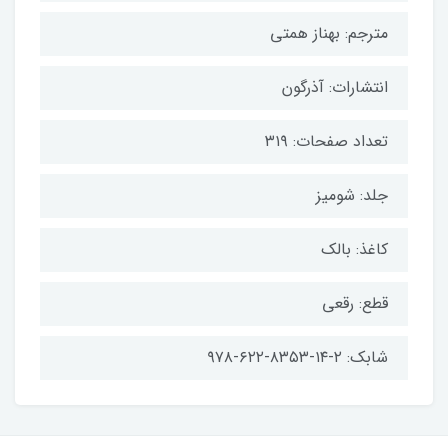
مترجم: بهناز همتی
انتشارات: آذرگون
تعداد صفحات: ۳۱۹
جلد: شومیز
کاغذ: بالک
قطع: رقعی
شابک: ۲-۱۴-۸۳۵۳-۶۲۲-۹۷۸