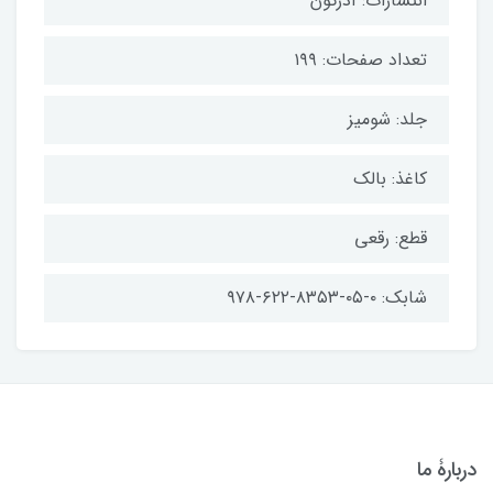
انتشارات: آذرگون
تعداد صفحات: ۱۹۹
جلد: شومیز
کاغذ: بالک
قطع: رقعی
شابک: ۰-۰۵-۸۳۵۳-۶۲۲-۹۷۸
دربارۀ ما