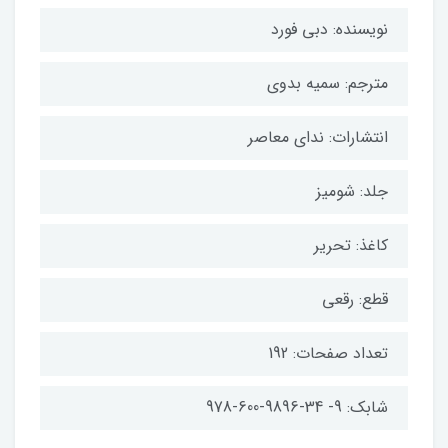
نویسنده: دبی فورد
مترجم: سمیه بدوی
انتشارات: ندای معاصر
جلد: شومیز
کاغذ: تحریر
قطع: رقعی
تعداد صفحات: 192
شابک: 9- 34-9896-600-978