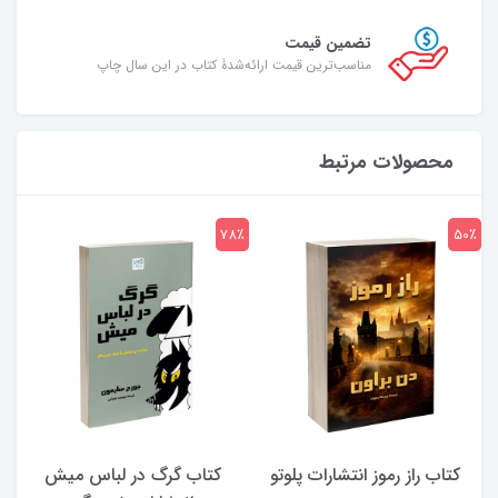
تضمین قیمت
مناسب‌ترین قیمت ارائه‌شدۀ کتاب در این سال چاپ
محصولات مرتبط
7٪
78٪
50٪
کتاب راز رموز انتشارات پلوتو
کتاب گرگ در لباس میش