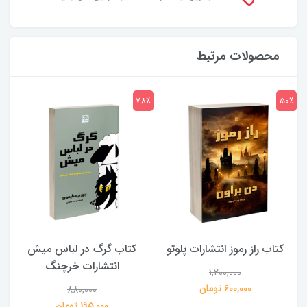
محصولات مرتبط
7٪
78٪
50٪
کتاب راز رموز انتشارات پلوتو
کتاب گرگ در لباس میش
انتشارات خرچنگ
1,200,000
ی
600,000 تومان
880,000
195,000 تومان