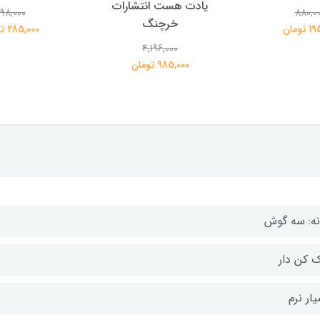
یادت هست انتشارات
98,000
880,0
خرچنگ
تومان
285,000 تومان
4,196,000
985,000 تومان
نه: سه گوش
ک کن دار
ار نرم