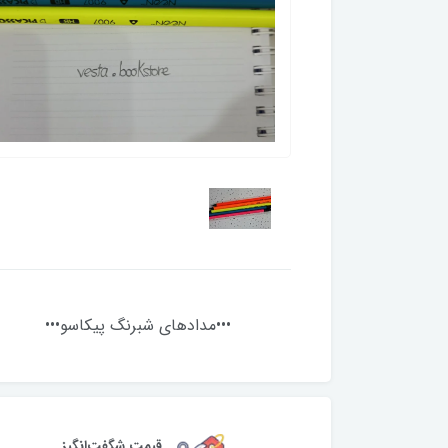
•••مدادهای شبرنگ پیکاسو•••
قیمت شگفت‌انگیز