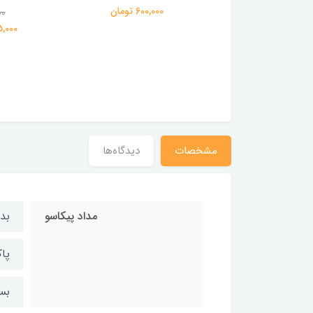
600,000 تومان
00
1,200,000
359,000 تومان
195,000 
مشخصات
دیدگاه‌ها
مداد پیکاسو
بد
پا
بسی