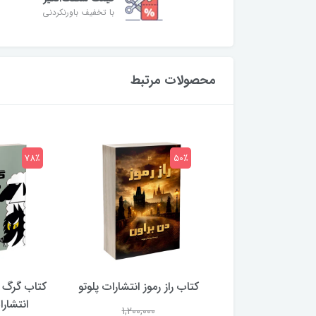
با تخفیف باورنکردنی
محصولات مرتبط
78٪
50٪
 بلادونا انتشارات
کتاب راز رموز انتشارات پلوتو
کتاب گرگ 
خرچنگ
انتشار
1,200,000