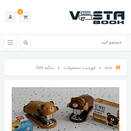
0
خانه
فهرست محصولات
منگنه Deli