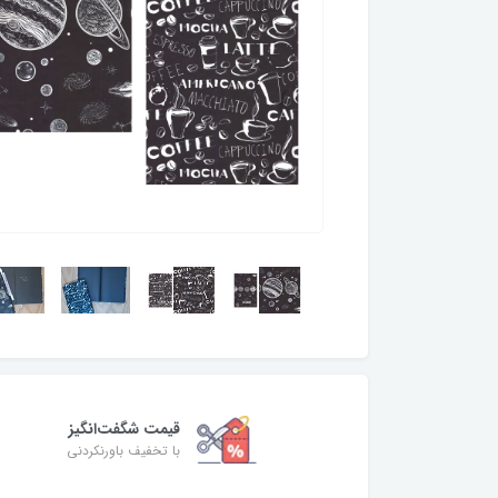
قیمت شگفت‌انگیز
با تخفیف باورنکردنی