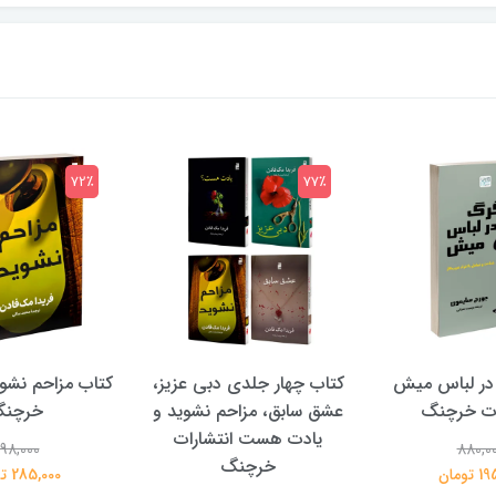
72٪
77٪
در لباس میش
کتاب چهار جلدی دبی عزیز،
کتاب مزاحم نشوی
ات خرچنگ
عشق سابق، مزاحم نشوید و
خرچن
یادت هست انتشارات
98,000
880,0
خرچنگ
تومان
285,000 تومان