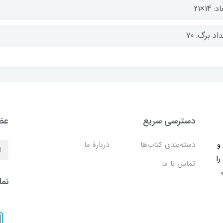
: 14×21
اد برگ: 70
دسترسی سریع
عضو
ب و
دسته‌بندی کتاب‌ها
دربارۀ ما
را
تماس با ما
نما