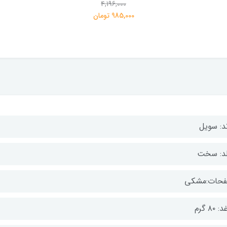
4,196,000
985,000 تومان
ند: سویل
د: سخت
حات:مشکی
 ۸۰ گرم