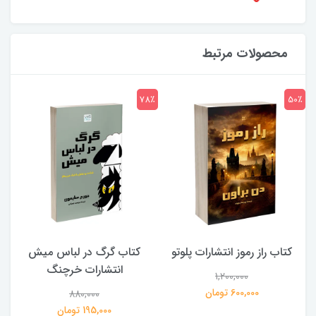
محصولات مرتبط
7٪
78٪
50٪
کتاب راز رموز انتشارات پلوتو
کتاب گرگ در لباس میش
انتشارات خرچنگ
1,200,000
ی
600,000 تومان
880,000
195,000 تومان