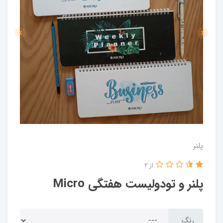
پلنر
از 2
پلنر و تودولیست هفتگی Micro
رنگ