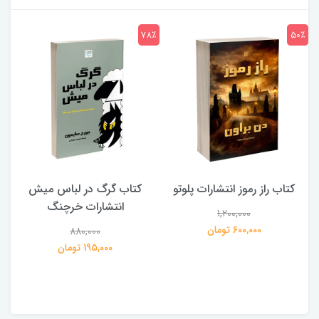
7٪
78٪
50٪
کتاب راز رموز انتشارات پلوتو
کتاب گرگ در لباس میش
انتشارات خرچنگ
1,200,000
ی
600,000 تومان
880,000
195,000 تومان