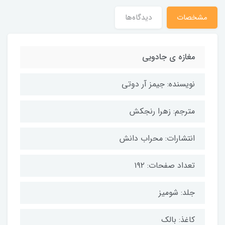
مشخصات
دیدگاه‌ها
مغازه ی جادویی
نویسنده: جیمز آر دوتی
مترجم: زهرا رنجکش
انتشارات: محراب دانش
تعداد صفحات: ۱۹۲
جلد: شومیز
کاغذ: بالک