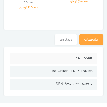
600,000 تومان
880,000
195,000 تومان
مشخصات
دیدگاه‌ها
The Hobbit
The writer: J.R.R Tolkien
ISBN: 978-0-261-10221-7