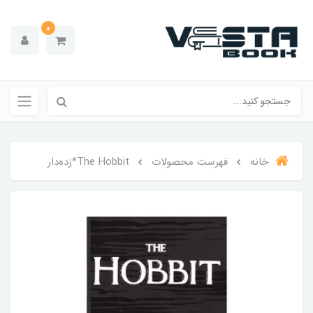
0
خانه
فهرست محصولات
The Hobbit*زده‌دار