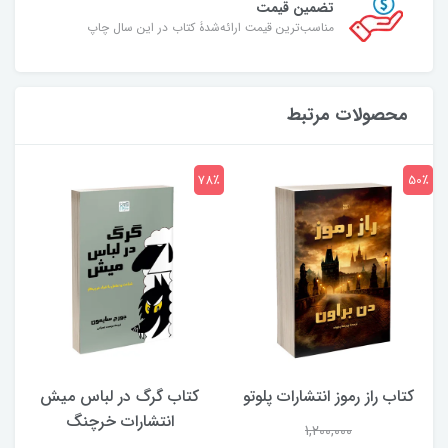
تضمین قیمت
مناسب‌ترین قیمت ارائه‌شدۀ کتاب در این سال چاپ
محصولات مرتبط
7٪
78٪
50٪
کتاب راز رموز انتشارات پلوتو
کتاب گرگ در لباس میش
انتشارات خرچنگ
1,200,000
ی