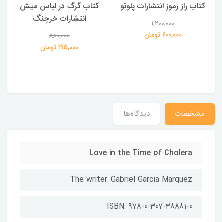
کتاب راز رموز انتشارات پلوتو
کتاب گرگ در لباس میش
انتشارات خرچنگ
1,200,000
ی
600,000 تومان
880,000
195,000 تومان
مشخصات
دیدگاه‌ها
Love in the Time of Cholera
The writer: Gabriel Garcia Marquez
ISBN: 978-0-307-38881-0