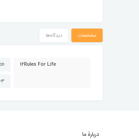
مشخصات
دیدگاه‌ها
on
12Rules For Life
-3
دربارۀ ما