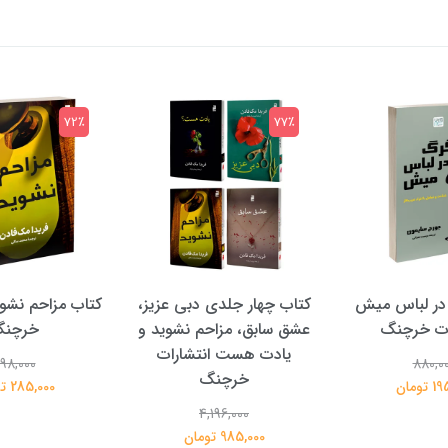
72٪
77٪
در لباس میش
کتاب چهار جلدی دبی عزیز،
کتاب مزاحم نشوی
ات خرچنگ
عشق سابق، مزاحم نشوید و
خرچن
یادت هست انتشارات
98,000
880,0
خرچنگ
تومان
285,000 تومان
4,196,000
985,000 تومان