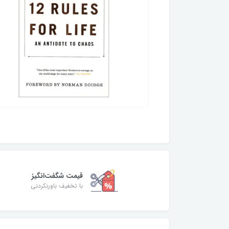
قیمت شگفت‌انگیز
با تخفیف باورنکردنی