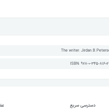
The writer: Jirdan.B.Peters
ISBN: 978-0-345-81602
دسترسی سریع
عضو