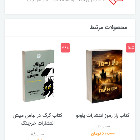
مناسب‌ترین قیمت ارائه‌شدۀ کتاب در این سال چاپ
محصولات مرتبط
7٪
78٪
50٪
کتاب راز رموز انتشارات پلوتو
کتاب گرگ در لباس میش
انتشارات خرچنگ
1,200,000
ی
600,000 تومان
880,000