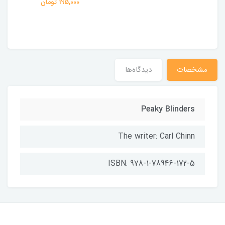
195,000 تومان
مشخصات
دیدگاه‌ها
Peaky Blinders
The writer: Carl Chinn
ISBN: 978-1-78946-172-5