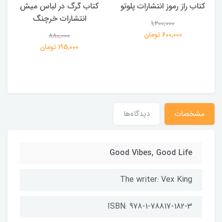
کتاب راز رموز انتشارات پلوتو
کتاب گرگ در لباس میش
انتشارات خرچنگ
1,200,000
ی
600,000 تومان
880,000
195,000 تومان
مشخصات
دیدگاه‌ها
Good Vibes, Good Life
The writer: Vex King
ISBN: 978-1-78817-182-3