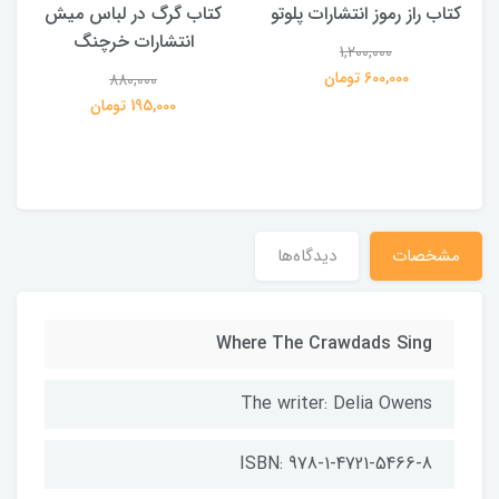
کتاب راز رموز انتشارات پلوتو
کتاب گرگ در لباس میش
انتشارات خرچنگ
1,200,000
ی
600,000 تومان
880,000
195,000 تومان
مشخصات
دیدگاه‌ها
Where The Crawdads Sing
The writer: Delia Owens
ISBN: 978-1-4721-5466-8