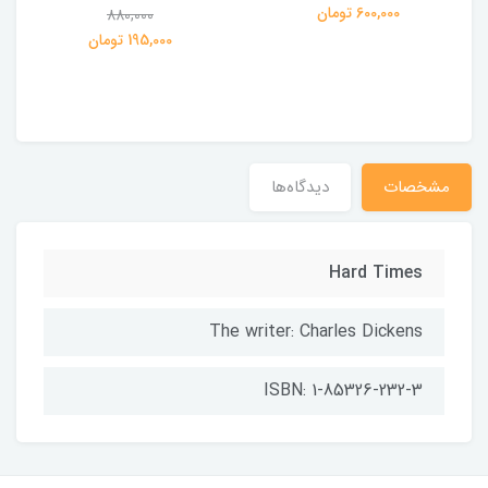
ی
600,000 تومان
880,000
195,000 تومان
مشخصات
دیدگاه‌ها
Hard Times
The writer: Charles Dickens
ISBN: 1-85326-232-3