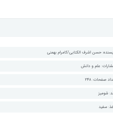
یسنده: حسن اشرف الکتابی/کامرام بهمنی
تشارات: علم و دانش
اد صفحات: ۲۴۸
د: شومیز
غذ: سفید