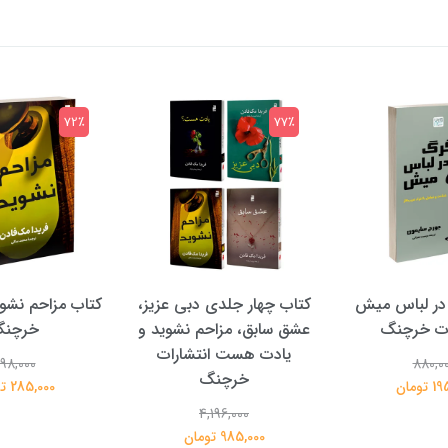
72٪
77٪
در لباس میش
کتاب چهار جلدی دبی عزیز،
کتاب مزاحم نشوی
ات خرچنگ
عشق سابق، مزاحم نشوید و
خرچن
یادت هست انتشارات
98,000
880,0
خرچنگ
تومان
285,000 تومان
4,196,000
985,000 تومان