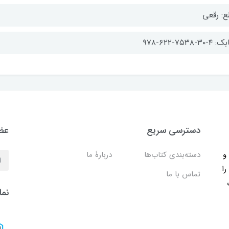
ع: رقعی
-۳۰-۷۵۳۸-۶۲۲-۹۷۸
دسترسی سریع
عضو
ب و
دسته‌بندی کتاب‌ها
دربارۀ ما
را
تماس با ما
نما