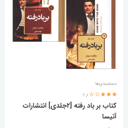
دسته‌بندی‌ها
از 2
کتاب بر باد رفته [۲جلدی] انتشارات
آتیسا