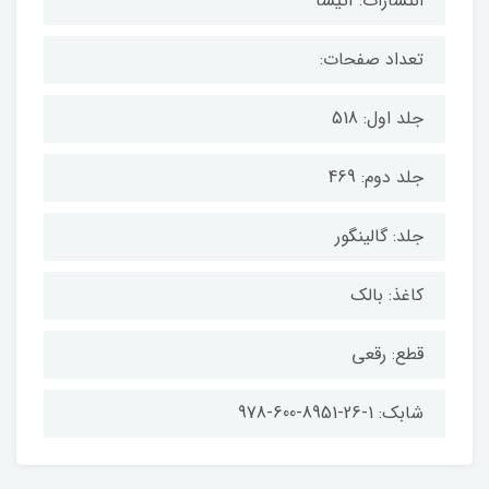
انتشارات: آتیسا
تعداد صفحات:
جلد اول: 518
جلد دوم: 469
جلد: گالینگور
کاغذ: بالک
قطع: رقعی
شابک: 1-26-8951-600-978