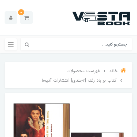
0
خانه
فهرست محصولات
کتاب بر باد رفته [۲جلدی] انتشارات آتیسا