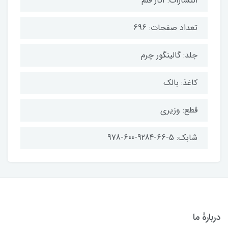
انتشارات: آثار قلم
تعداد صفحات: 696
جلد: گالینگور چرم
کاغذ: بالک
قطع: وزیری
شابک: 5-66-9284-600-978
دربارۀ ما