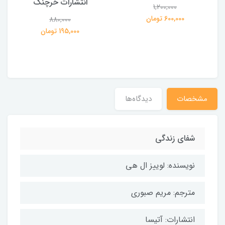
انتشارات خرچنگ
1,200,000
ی
600,000 تومان
880,000
195,000 تومان
مشخصات
دیدگاه‌ها
شفای زندگی
نویسنده: لوییز ال هی
مترجم: مریم صبوری
انتشارات: آتیسا