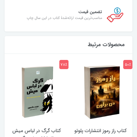
تضمین قیمت
مناسب‌ترین قیمت ارائه‌شدۀ کتاب در این سال چاپ
محصولات مرتبط
7٪
78٪
50٪
کتاب راز رموز انتشارات پلوتو
کتاب گرگ در لباس میش