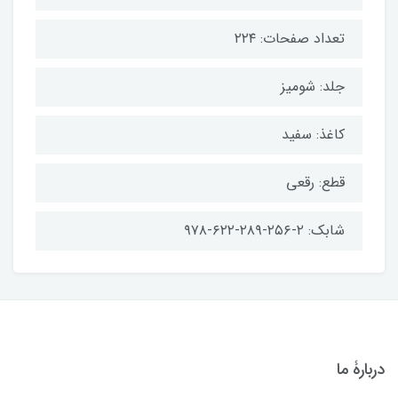
تعداد صفحات: ۲۲۴
جلد: شومیز
کاغذ: سفید
قطع: رقعی
شابک: ۲-۲۵۶-۲۸۹-۶۲۲-۹۷۸
دربارۀ ما