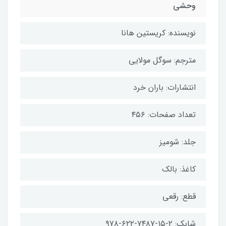
وحشی
نویسنده: کریستین هانا
مترجم: سوگل مولایی
انتشارات: باران خرد
تعداد صفحات: ۴۵۶
جلد: شومیز
کاغذ: بالک
قطع: رقعی
شابک: ۲-۱۵-۷۴۸۷-۶۲۲-۹۷۸