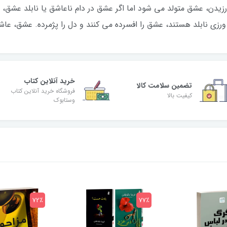
یدن، عشق متولد می شود اما اگر عشق در دام ناعاشق یا نابلد عشق، ب
زی نابلد هستند، عشق را افسرده می کنند و دل را پژمرده. عشق، عا
خرید آنلاین کتاب
تضمین سلامت کالا
فروشگاه خرید آنلاین کتاب
کیفیت بالا
وستابوک
72٪
77٪