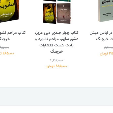
در لباس میش
کتاب چهار جلدی دبی عزیز،
کتاب مزاحم نشوی
ات خرچنگ
عشق سابق، مزاحم نشوید و
خرچن
یادت هست انتشارات
98,000
880,0
خرچنگ
تومان
285,000 تومان
4,196,000
985,000 تومان