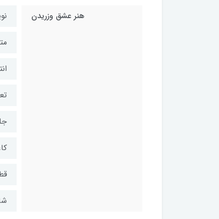
هنر عشق وزریدن
نو
مت
ان
تعد
جل
کا
قط
شابک: ۷