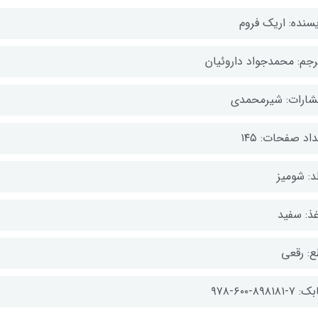
یسنده: اریک فروم
رجم: محمدجواد داروئیان
تشارات: شیرمحمدی
اد صفحات: ۱۴۵
د: شومیز
غذ: سفید
ع: رقعی
-۸۹۸۱۸۱-۶۰۰-۹۷۸