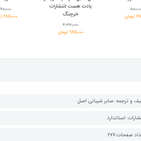
یادت هست انتشارات
98,000
880,0
خرچنگ
تومان
285,000 تومان
4,196,000
985,000 تومان
لیف و ترجمه: صابر شیبانی اصل
شارات: استاندارد
اد صفحات:277