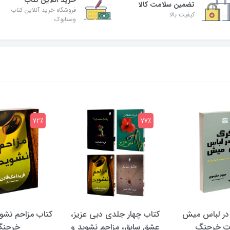
خرید آنلاین کتاب
تضمین سلامت کالا
فروشگاه خرید آنلاین کتاب
کیفیت بالا
وستابوک
72٪
77٪
در لباس میش
کتاب چهار جلدی دبی عزیز،
کتاب مزاحم نشوی
ات خرچنگ
عشق سابق، مزاحم نشوید و
خرچن