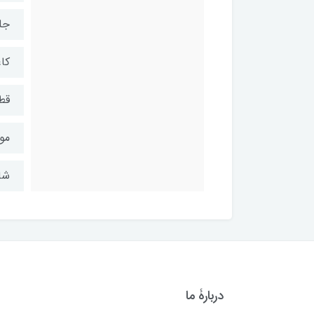
جل
کاغ
قطع
مو
شابک: 0
دربارۀ ما