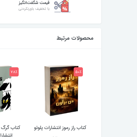
قیمت شگفت‌انگیز
با تخفیف باورنکردنی
محصولات مرتبط
78٪
50٪
 بلادونا انتشارات
کتاب راز رموز انتشارات پلوتو
کتاب گرگ 
خرچنگ
انتشار