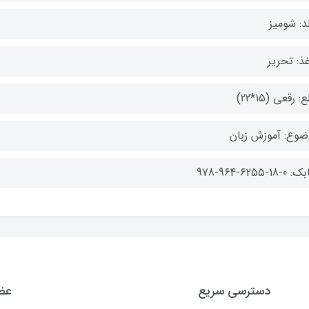
د: شومیز
ذ: تحریر
: رقعی (15*22)
ضوع: آموزش زبان
-18-6255-964-978
دسترسی سریع
عضو