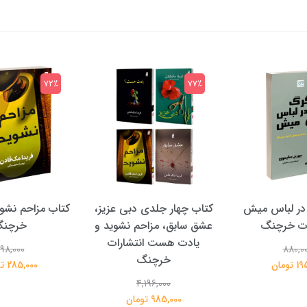
72٪
77٪
در لباس میش
کتاب چهار جلدی دبی عزیز،
کتاب مزاحم نشوی
ات خرچنگ
عشق سابق، مزاحم نشوید و
خرچن
یادت هست انتشارات
98,000
880,0
خرچنگ
تومان
285,000 تومان
4,196,000
985,000 تومان