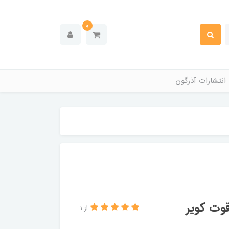
0
انتشارات آذرگون
وت کویر
از 1