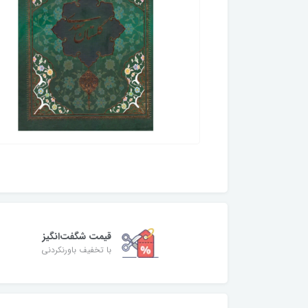
قیمت شگفت‌انگیز
با تخفیف باورنکردنی