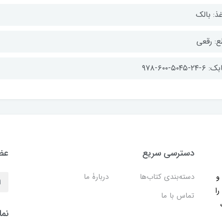
ذ: بالک
ع: رقعی
-۲۴-۵۰۴۵-۶۰۰-۹۷۸
دسترسی سریع
عضو
ب و
دسته‌بندی کتاب‌ها
دربارۀ ما
را
تماس با ما
نما