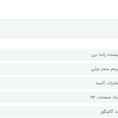
سنده: راندا برن
رجم: سحر عزتی
شارات: آتیسا
اد صفحات: ۱۹۲
: گالینگور