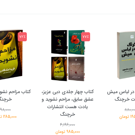
72٪
77٪
در لباس میش
کتاب چهار جلدی دبی عزیز،
کتاب مزاحم نشوی
ات خرچنگ
عشق سابق، مزاحم نشوید و
خرچن
یادت هست انتشارات
98,000
880,0
خرچنگ
تومان
285,000 تومان
4,196,000
985,000 تومان