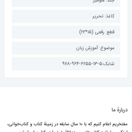
جلد: شومیز
کاغذ: تحریر
قطع: رقعی (15*22)
موضوع: آموزش زبان
شابک:5-13-6255-964-978
دربارۀ ما
مفتخریم اعلام کنیم که با 10 سال سابقه در زمینۀ کتاب و کتاب‌خوانی،