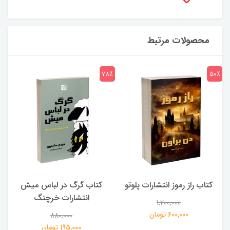
محصولات مرتبط
7٪
78٪
50٪
کتاب راز رموز انتشارات پلوتو
کتاب گرگ در لباس میش
انتشارات خرچنگ
1,200,000
ی
600,000 تومان
880,000
195,000 تومان