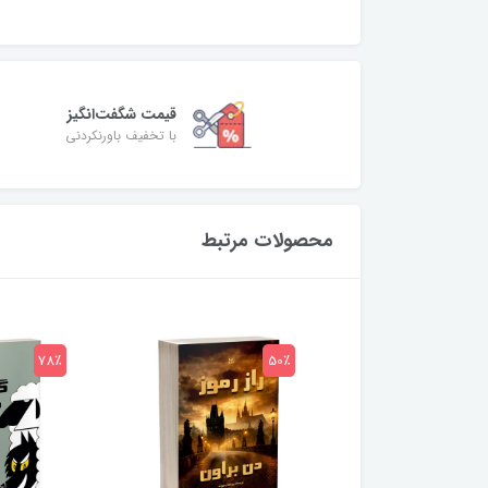
قیمت شگفت‌انگیز
با تخفیف باورنکردنی
محصولات مرتبط
78٪
50٪