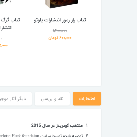
 بلادونا انتشارات
کتاب راز رموز انتشارات پلوتو
کتاب گرگ 
خرچنگ
انتشار
1,200,000
600,000 تومان
00
1,200,000
359,000 تومان
195,000 
افتخارات
نقد و بررسی
دیگر آثار موجو
منتخب گودریدز در سال 2015
توصیه شده توسط سایت
arlotte Huck foundaion