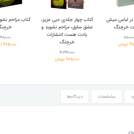
در لباس میش
کتاب چهار جلدی دبی عزیز،
کتاب مزاحم نشوی
ات خرچنگ
عشق سابق، مزاحم نشوید و
خرچن
یادت هست انتشارات
98,000
880,0
خرچنگ
تومان
285,000 تومان
4,196,000
985,000 تومان
د
مشخصات
دیدگاه‌ها
Ch