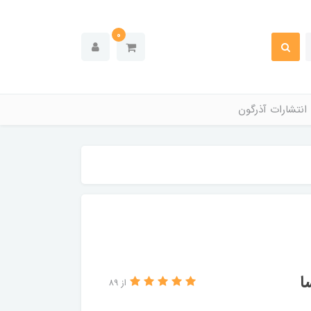
0
انتشارات آذرگون
ا
از 89