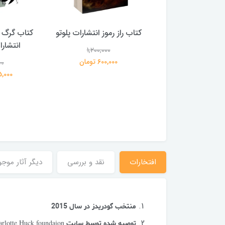
 بلادونا انتشارات
کتاب راز رموز انتشارات پلوتو
کتاب گرگ 
خرچنگ
انتشار
1,200,000
600,000 تومان
00
1,200,000
359,000 تومان
195,000 
افتخارات
نقد و بررسی
دیگر آثار موجو
منتخب گودریدز در سال 2015
توصیه شده توسط سایت
arlotte Huck foundaion