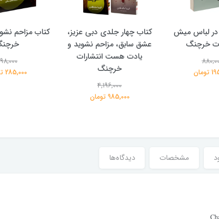
در لباس میش
کتاب چهار جلدی دبی عزیز،
کتاب مزاحم نشوی
ات خرچنگ
عشق سابق، مزاحم نشوید و
خرچن
یادت هست انتشارات
98,000
880,0
خرچنگ
تومان
285,000 تومان
4,196,000
985,000 تومان
د
مشخصات
دیدگاه‌ها
Ch