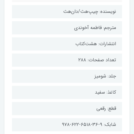
نویسنده: چیپ‌هث/دان‌هث
مترجم: فاطمه آخوندی
انتشارات: هشت‌کتاب
تعداد صفحات: ۲۸۸
جلد: شومیز
کاغذ: سفید
قطع: رقعی
شابک: ۹-۳۶-۶۵۱۸-۶۲۲-۹۷۸