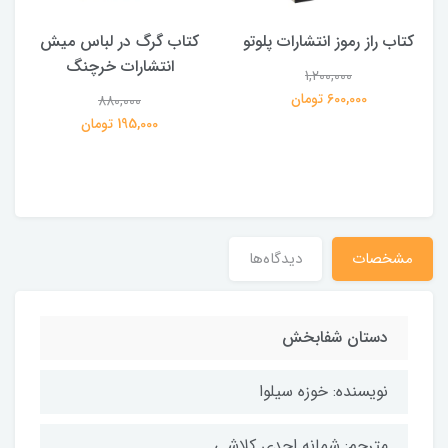
کتاب راز رموز انتشارات پلوتو
کتاب گرگ در لباس میش
انتشارات خرچنگ
1,200,000
ی
600,000 تومان
880,000
195,000 تومان
مشخصات
دیدگاه‌ها
دستان شفابخش
نویسنده: خوزه سیلوا
مترجم: شمانه احدی کلاشی