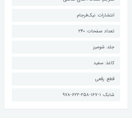
انتشارات: نیک‌فرجام
تعداد صفحات: ۲۴۰
جلد: شومیز
کاغذ: سفید
قطع: رقعی
شابک: ۱-۱۶۷-۲۵۸-۶۲۲-۹۷۸