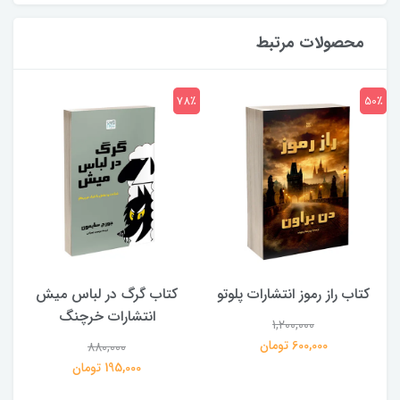
محصولات مرتبط
7٪
78٪
50٪
کتاب راز رموز انتشارات پلوتو
کتاب گرگ در لباس میش
انتشارات خرچنگ
1,200,000
ی
600,000 تومان
880,000
195,000 تومان